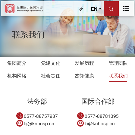
EN
联系我们
集团简介
党建文化
发展历程
管理团队
机构网络
社会责任
杰翎健康
联系我们
法务部
国际合作部
0577-88757987
0577-88781395
lq@knhosp.cn
ic@knhosp.cn